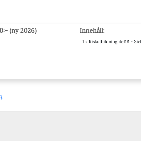
0:- (ny 2026)
Innehåll:
1 x Riskutbildning del1B - Sick
p